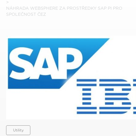
NÁHRADA WEBSPHERE ZA PROSTŘEDKY SAP PI PRO
SPOLEČNOST ČEZ
Utility