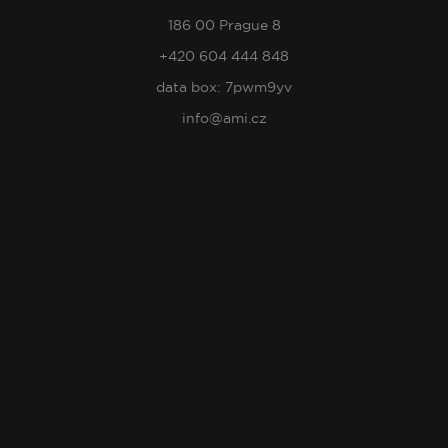
186 00 Prague 8
+420 604 444 848
data box: 7pwm9yv
info@ami.cz