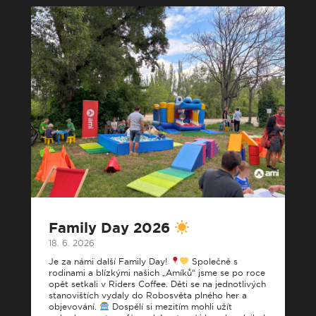
Family Day 2026
18. 6. 2026
Je za námi další Family Day!
Společně s
rodinami a blízkými našich „Amíků“ jsme se po roce
opět setkali v Riders Coffee. Děti se na jednotlivých
stanovištích vydaly do Robosvěta plného her a
objevování.
Dospělí si mezitím mohli užít