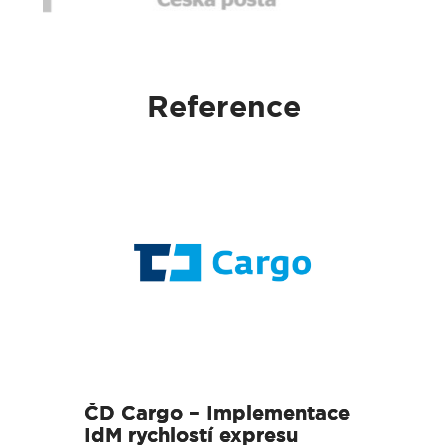
Reference
ČD Cargo – Implementace
ČD Cargo – Implementace
IdM rychlostí expresu
IdM rychlostí expresu