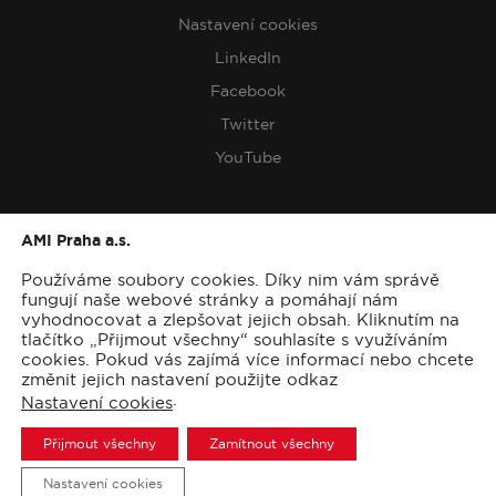
Nastavení cookies
LinkedIn
Facebook
Twitter
YouTube
AMI PRAHA A.S.
AMI Praha a.s.
Praga Studios
Používáme soubory cookies. Díky nim vám správě
Pernerova 697/35
fungují naše webové stránky a pomáhají nám
vyhodnocovat a zlepšovat jejich obsah. Kliknutím na
186 00 Prague 8
tlačítko „Přijmout všechny“ souhlasíte s využíváním
cookies. Pokud vás zajímá více informací nebo chcete
+420 604 444 848
změnit jejich nastavení použijte odkaz
data box: 7pwm9yv
.
Nastavení cookies
info@ami.cz
Přijmout všechny
Zamítnout všechny
Nastavení cookies