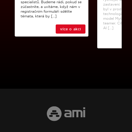
specialistů. Budeme rádi, pokud se
zastavení. V ko
zúčastníte, a uvítáme, když nám v
byl v produkční
registračním formuláři sdělíte
technologické s
témata, která by […]
model Mythos j
teamer. Cílem by
AI […]
více o akci