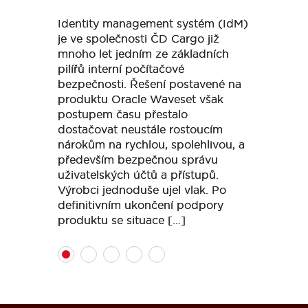
Identity management systém (IdM)
Identity management systém (IdM)
je ve společnosti ČD Cargo již
je ve společnosti ČD Cargo již
mnoho let jedním ze základních
mnoho let jedním ze základních
pilířů interní počítačové
pilířů interní počítačové
bezpečnosti. Řešení postavené na
bezpečnosti. Řešení postavené na
produktu Oracle Waveset však
produktu Oracle Waveset však
postupem času přestalo
postupem času přestalo
dostačovat neustále rostoucím
dostačovat neustále rostoucím
nárokům na rychlou, spolehlivou, a
nárokům na rychlou, spolehlivou, a
především bezpečnou správu
především bezpečnou správu
uživatelských účtů a přístupů.
uživatelských účtů a přístupů.
Výrobci jednoduše ujel vlak. Po
Výrobci jednoduše ujel vlak. Po
definitivním ukončení podpory
definitivním ukončení podpory
produktu se situace […]
produktu se situace […]