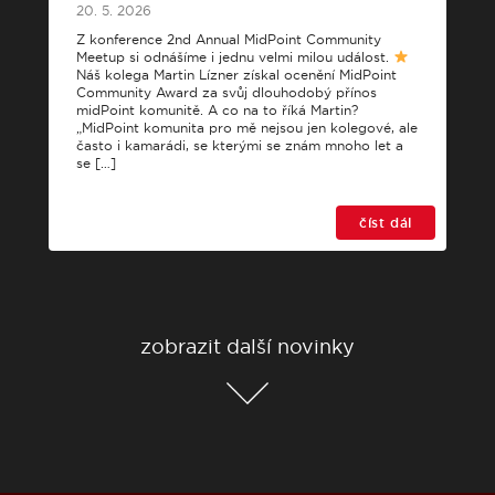
20. 5. 2026
Z konference 2nd Annual MidPoint Community
Meetup si odnášíme i jednu velmi milou událost.
Náš kolega Martin Lízner získal ocenění MidPoint
Community Award za svůj dlouhodobý přínos
midPoint komunitě. A co na to říká Martin?
„MidPoint komunita pro mě nejsou jen kolegové, ale
často i kamarádi, se kterými se znám mnoho let a
se […]
číst dál
zobrazit další novinky