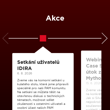
Akce
Webinář: 
Setkání uživatelů
Case Stud
IDIRA
útok zalo
6. 8. 2026
Mythosu
Zveme vás na komorní setkání u
15. 6. 2026
kulatého stolu, které jsme připravili
speciálně pro naši PAM komunitu.
Zveme vás na w
Na setkání se můžete těšit na
na konkrétní cas
otevřenou diskusi o technických
Jak si Silverfort
tématech, možnost sdílet
nejpokročilejšíc
zkušenosti s ostatními uživateli a
současnosti? AI 
osobní účast našich PAM
rychlejší, širší a