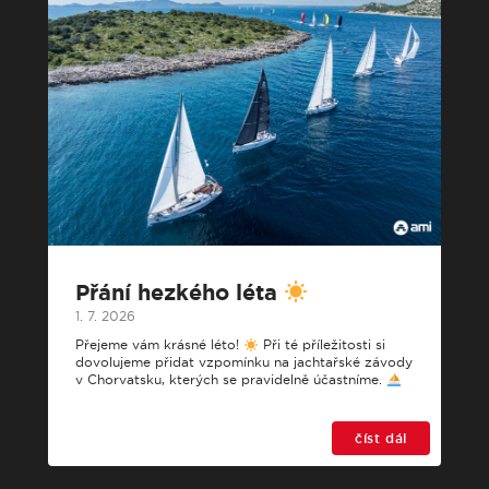
Přání hezkého léta
1. 7. 2026
Přejeme vám krásné léto!
Při té příležitosti si
dovolujeme přidat vzpomínku na jachtařské závody
v Chorvatsku, kterých se pravidelně účastníme.
číst dál