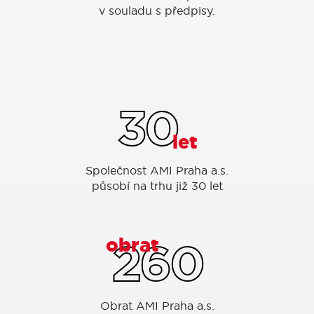
v souladu s předpisy.
30
let
Společnost AMI Praha a.s.
působí na trhu již 30 let
260
obrat
Obrat AMI Praha a.s.