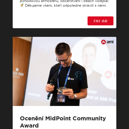
pohodovou atmosféru, občerstvení i beach volejbal.
Děkujeme všem, kteří odpoledne strávili s námi.
číst dál
Ocenění MidPoint Community
Award